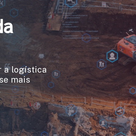
da
 a logística
ase mais
.