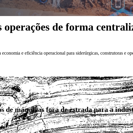
s operações de forma centrali
a economia e eficiência operacional para siderúrgicas, construtoras e op
s de máquinas fora de estrada para a indúst