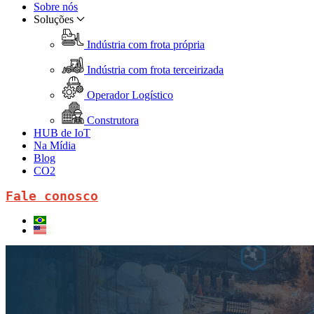
Sobre nós
Soluções
Indústria com frota própria
Indústria com frota terceirizada
Operador Logístico
Construtora
HUB de IoT
Na Mídia
Blog
CO2
Fale conosco