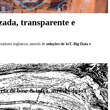
zada, transparente e
eradores logísticos, através de
soluções de IoT, Big Data e
ria de base & infra, através de ioT